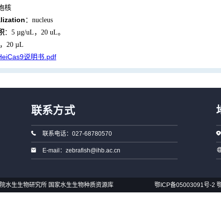
胞核
lization
：nucleus
积
：5 µg/uL，20 uL。
L，20 µL
zHeiCas9说明书.pdf
联系方式
联系电话：027-68780570
E-mail：zebrafish@ihb.ac.cn
国科学院水生生物研究所 国家水生生物种质资源库
鄂ICP备05003091号-2
鄂