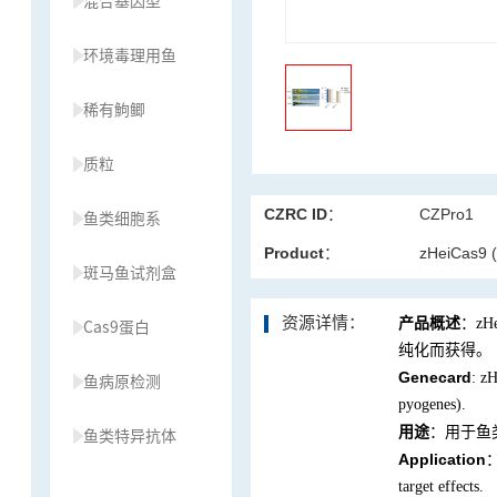
混合基因型
环境毒理用鱼
稀有鮈鲫
质粒
CZRC ID：
CZPro1
鱼类细胞系
Product：
zHeiCas9 
斑马鱼试剂盒
资源详情：
产品概述
：zH
Cas9蛋白
纯化而获得。
Genecard
: z
鱼病原检测
pyogenes).
用途
：用于鱼
鱼类特异抗体
Application
：
target effects.
草履虫种源