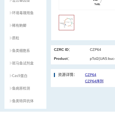
混合基因型
环境毒理用鱼
稀有鮈鲫
质粒
CZRC ID：
CZP64
鱼类细胞系
Product：
pTol2(UAS:buc
斑马鱼试剂盒
资源详情：
CZP64
Cas9蛋白
CZP64序列
鱼病原检测
鱼类特异抗体
草履虫种源