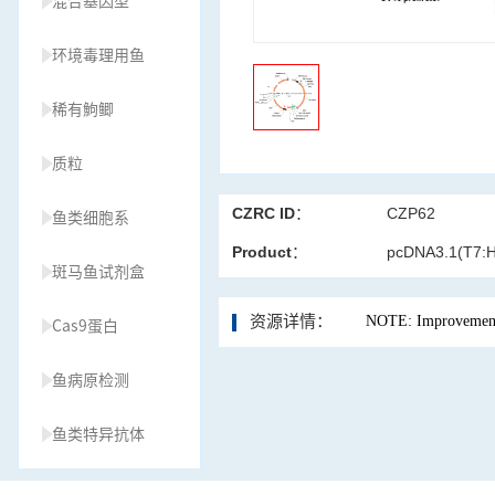
混合基因型
环境毒理用鱼
稀有鮈鲫
质粒
CZRC ID：
CZP62
鱼类细胞系
Product：
pcDNA3.1(T7:H2
斑马鱼试剂盒
资源详情：
NOTE: Improvement 
Cas9蛋白
鱼病原检测
鱼类特异抗体
草履虫种源