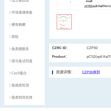
混合基因型
环境毒理用鱼
稀有鮈鲫
质粒
CZRC ID：
CZP30
鱼类细胞系
Product：
pCS2(sp6:Kal
斑马鱼试剂盒
资源详情：
CZP30序列
Cas9蛋白
鱼病原检测
鱼类特异抗体
草履虫种源