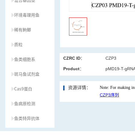
混合基因型
环境毒理用鱼
稀有鮈鲫
质粒
CZRC ID：
CZP3
鱼类细胞系
Product：
pMD19-T-gRNA 
斑马鱼试剂盒
资源详情：
Note: For making i
Cas9蛋白
CZP3序列
鱼病原检测
鱼类特异抗体
草履虫种源