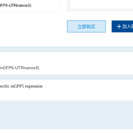
加入
立即购买
:mGFP5-UTRnanos3)
cific mGFP5 expression