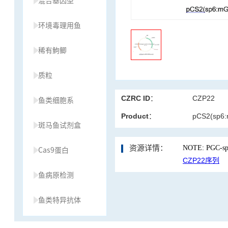
混合基因型
环境毒理用鱼
稀有鮈鲫
质粒
CZRC ID：
CZP22
鱼类细胞系
Product：
pCS2(sp6
斑马鱼试剂盒
资源详情：
NOTE: PGC-spe
Cas9蛋白
CZP22序列
鱼病原检测
鱼类特异抗体
草履虫种源