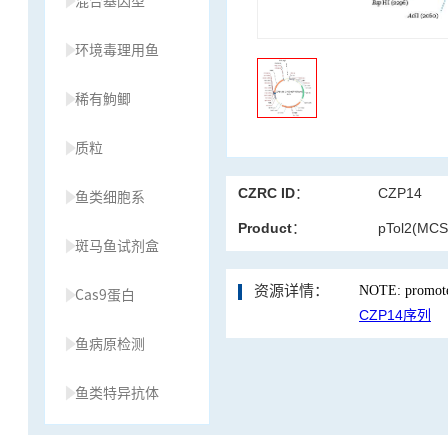
混合基因型
环境毒理用鱼
稀有鮈鲫
质粒
CZRC ID：
CZP14
鱼类细胞系
Product：
pTol2(MCS
斑马鱼试剂盒
资源详情：
NOTE: promoter
Cas9蛋白
CZP14序列
鱼病原检测
鱼类特异抗体
草履虫种源