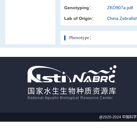
Genotyping：
ZKO907a.pdf
活体影像学
Lab of Origin：
China Zebrafi
显微注射
Phenotype：
国家水生生物种质资源库
National Aquatic Biological Resource Center
@2020-2024 中