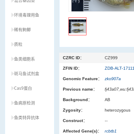
混合基因型
环境毒理用鱼
稀有鮈鲫
质粒
CZRC ID：
CZ999
鱼类细胞系
ZFIN ID：
ZDB-ALT-1711
斑马鱼试剂盒
Genomic Feature：
zko907a
Cas9蛋白
Previous name：
fj43a07,wu:fj4
Background：
AB
鱼病原检测
Zygosity：
heterozygous
鱼类特异抗体
Construct：
--
Affected Gene(s)：
rcbtb1
草履虫种源