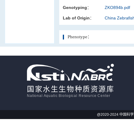
Genotyping：
ZKO894b.pdf
活体影像学
Lab of Origin：
China Zebrafi
显微注射
Phenotype：
国家水生生物种质资源库
National Aquatic Biological Resource Center
@2020-2024 中