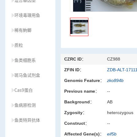
混合基因型
环境毒理用鱼
稀有鮈鲫
质粒
CZRC ID：
CZ988
鱼类细胞系
ZFIN ID：
ZDB-ALT-1711
斑马鱼试剂盒
Genomic Feature：
zko894b
Cas9蛋白
Previous name：
--
Background：
AB
鱼病原检测
Zygosity：
heterozygous
鱼类特异抗体
Construct：
--
Affected Gene(s)：
eif5b
草履虫种源