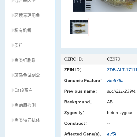
混合基因型
环境毒理用鱼
稀有鮈鲫
质粒
CZRC ID：
CZ979
鱼类细胞系
ZFIN ID：
ZDB-ALT-1711
斑马鱼试剂盒
Genomic Feature：
zko876a
Cas9蛋白
Previous name：
si:ch211-239f4
Background：
AB
鱼病原检测
Zygosity：
heterozygous
鱼类特异抗体
Construct：
--
Affected Gene(s)：
evi5l
草履虫种源