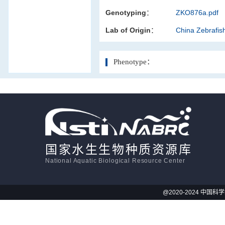
Genotyping：
ZKO876a.pdf
活体影像学
Lab of Origin：
China Zebrafi
显微注射
Phenotype：
国家水生生物种质资源库
National Aquatic Biological Resource Center
@2020-2024 中