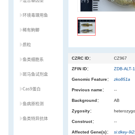
混合基因型
环境毒理用鱼
稀有鮈鲫
质粒
CZRC ID：
CZ967
鱼类细胞系
ZFIN ID：
ZDB-ALT-
斑马鱼试剂盒
Genomic Feature：
zko851a
Cas9蛋白
Previous name：
--
Background：
AB
鱼病原检测
Zygosity：
heterozyg
鱼类特异抗体
Construct：
--
Affected Gene(s)：
si:dkey-9i
草履虫种源