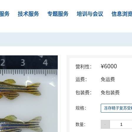
服务
技术服务
专题服务
培训与会议
信息浏
¥6000
营利性：
运费：
免运费
包装费：
免包装费
规格：
冻存精子复苏受
-
数量：