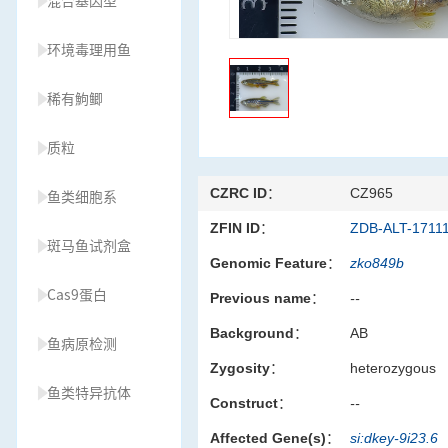
混合基因型
环境毒理用鱼
稀有鮈鲫
质粒
CZRC ID：
CZ965
鱼类细胞系
ZFIN ID：
ZDB-ALT-1711
斑马鱼试剂盒
Genomic Feature：
zko849b
Cas9蛋白
Previous name：
--
Background：
AB
鱼病原检测
Zygosity：
heterozygous
鱼类特异抗体
Construct：
--
Affected Gene(s)：
si:dkey-9i23.6
草履虫种源