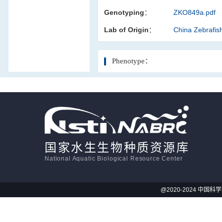
Genotyping：
ZKO849a.pdf
活体影像学
Lab of Origin：
China Zebrafi
显微注射
Phenotype：
国家水生生物种质资源库
National Aquatic Biological Resource Center
@2020-2024 中