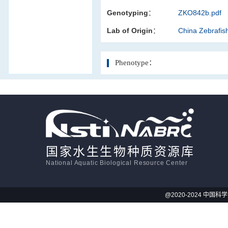
Genotyping：
ZKO842b.pdf
活体影像学
Lab of Origin：
China Zebrafi
显微注射
Phenotype：
国家水生生物种质资源库
National Aquatic Biological Resource Center
@2020-2024 中