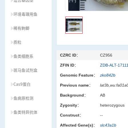
混合基因型
环境毒理用鱼
稀有鮈鲫
质粒
CZRC ID：
CZ956
鱼类细胞系
ZFIN ID：
ZDB-ALT-1711
斑马鱼试剂盒
Genomic Feature：
zko842b
Cas9蛋白
Previous name：
lat3b,wu:fa01a
Background：
AB
鱼病原检测
Zygosity：
heterozygous
鱼类特异抗体
Construct：
--
Affected Gene(s)：
slc43a1b
草履虫种源