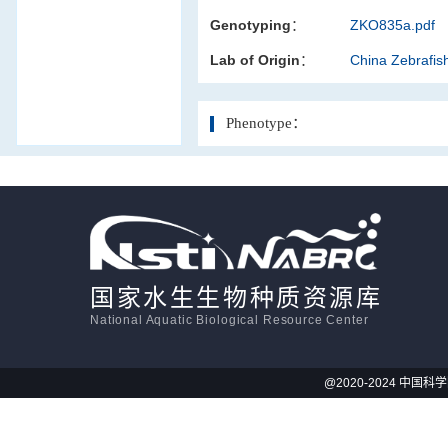
Genotyping：
ZKO835a.pdf
活体影像学
Lab of Origin：
China Zebrafi
显微注射
Phenotype：
国家水生生物种质资源库
National Aquatic Biological Resource Center
@2020-2024 中