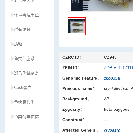
混合基因型
环境毒理用鱼
稀有鮈鲫
质粒
CZRC ID：
CZ948
鱼类细胞系
ZFIN ID：
ZDB-ALT-1711
斑马鱼试剂盒
Genomic Feature：
zko835a
Cas9蛋白
Previous name：
crystallin beta
Background：
AB
鱼病原检测
Zygosity：
heterozygous
鱼类特异抗体
Construct：
--
Affected Gene(s)：
cryba1l2
草履虫种源