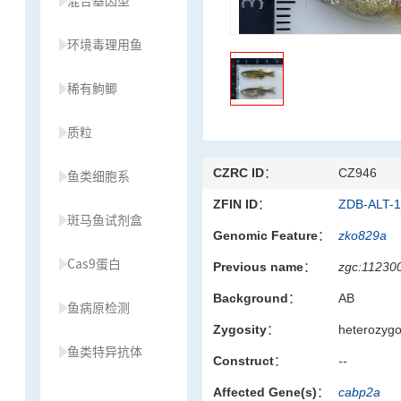
混合基因型
环境毒理用鱼
稀有鮈鲫
质粒
CZRC ID：
CZ946
鱼类细胞系
ZFIN ID：
ZDB-ALT-
斑马鱼试剂盒
Genomic Feature：
zko829a
Cas9蛋白
Previous name：
zgc:11230
Background：
AB
鱼病原检测
Zygosity：
heterozyg
鱼类特异抗体
Construct：
--
Affected Gene(s)：
cabp2a
草履虫种源