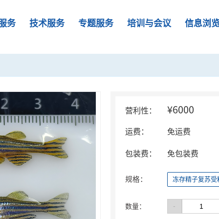
服务
技术服务
专题服务
培训与会议
信息浏
¥6000
营利性：
运费：
免运费
包装费：
免包装费
规格：
冻存精子复苏受
-
数量：