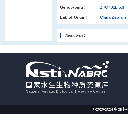
Genotyping：
ZKO792b.pdf
活体影像学
Lab of Origin：
China Zebrafi
显微注射
Phenotype：
国家水生生物种质资源库
National Aquatic Biological Resource Center
@2020-2024 中