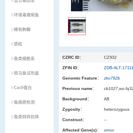
混合基因型
环境毒理用鱼
稀有鮈鲫
质粒
CZRC ID：
CZ932
鱼类细胞系
ZFIN ID：
ZDB-ALT-1711
斑马鱼试剂盒
Genomic Feature：
zko792b
Cas9蛋白
Previous name：
cb1027,wu:fq3
Background：
AB
鱼病原检测
Zygosity：
heterozygous
鱼类特异抗体
Construct：
--
Affected Gene(s)：
smox
草履虫种源