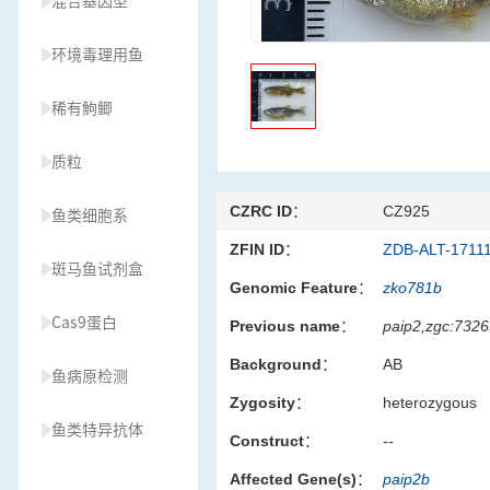
混合基因型
环境毒理用鱼
稀有鮈鲫
质粒
CZRC ID：
CZ925
鱼类细胞系
ZFIN ID：
ZDB-ALT-1711
斑马鱼试剂盒
Genomic Feature：
zko781b
Cas9蛋白
Previous name：
paip2,zgc:7326
Background：
AB
鱼病原检测
Zygosity：
heterozygous
鱼类特异抗体
Construct：
--
Affected Gene(s)：
paip2b
草履虫种源