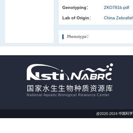
Genotyping：
ZKO781b.pdf
活体影像学
Lab of Origin：
China Zebrafi
显微注射
Phenotype：
国家水生生物种质资源库
National Aquatic Biological Resource Center
@2020-2024 中