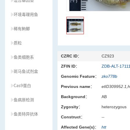
混合基因型
环境毒理用鱼
稀有鮈鲫
质粒
CZRC ID：
CZ923
鱼类细胞系
ZFIN ID：
ZDB-ALT-1711
斑马鱼试剂盒
Genomic Feature：
zko778b
Cas9蛋白
Previous name：
etID309952.1,
Background：
AB
鱼病原检测
Zygosity：
heterozygous
鱼类特异抗体
Construct：
--
Affected Gene(s)：
htt
草履虫种源