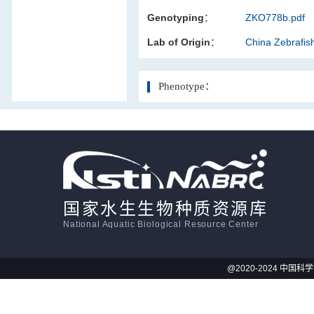
Genotyping：
ZKO778b.pdf
活体影像学
Lab of Origin：
China Zebrafi
显微注射
Phenotype：
国家水生生物种质资源库
National Aquatic Biological Resource Center
@2020-2024 中