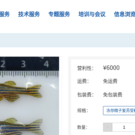
服务
技术服务
专题服务
培训与会议
信息浏
¥6000
营利性：
运费：
免运费
包装费：
免包装费
规格：
冻存精子复苏受
-
数量：