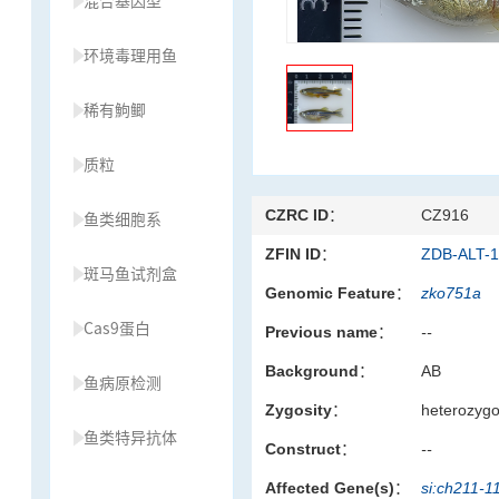
混合基因型
环境毒理用鱼
稀有鮈鲫
质粒
CZRC ID：
CZ916
鱼类细胞系
ZFIN ID：
ZDB-ALT-
斑马鱼试剂盒
Genomic Feature：
zko751a
Cas9蛋白
Previous name：
--
Background：
AB
鱼病原检测
Zygosity：
heterozyg
鱼类特异抗体
Construct：
--
Affected Gene(s)：
si:ch211-1
草履虫种源