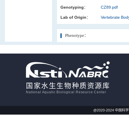
Genotyping：
CZ89.pdf
活体影像学
Lab of Origin：
Vertebrate Bod
显微注射
Phenotype：
国家水生生物种质资源库
National Aquatic Biological Resource Center
@2020-2024 中