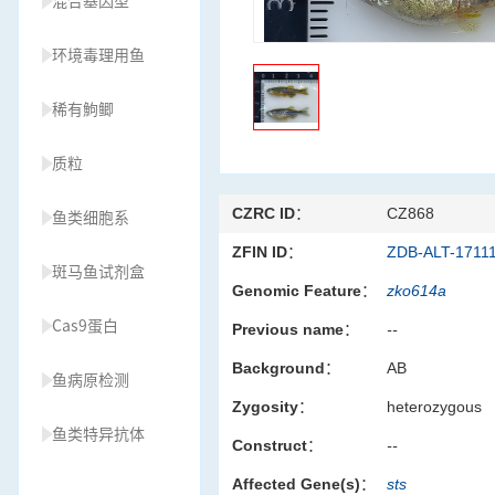
混合基因型
环境毒理用鱼
稀有鮈鲫
质粒
CZRC ID：
CZ868
鱼类细胞系
ZFIN ID：
ZDB-ALT-1711
斑马鱼试剂盒
Genomic Feature：
zko614a
Cas9蛋白
Previous name：
--
Background：
AB
鱼病原检测
Zygosity：
heterozygous
鱼类特异抗体
Construct：
--
Affected Gene(s)：
sts
草履虫种源