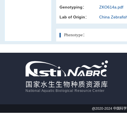
Genotyping：
ZKO614a.pdf
活体影像学
Lab of Origin：
China Zebrafi
显微注射
Phenotype：
国家水生生物种质资源库
National Aquatic Biological Resource Center
@2020-2024 中