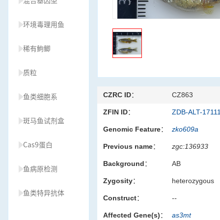
混合基因型
环境毒理用鱼
稀有鮈鲫
质粒
CZRC ID：
CZ863
鱼类细胞系
ZFIN ID：
ZDB-ALT-1711
斑马鱼试剂盒
Genomic Feature：
zko609a
Cas9蛋白
Previous name：
zgc:136933
Background：
AB
鱼病原检测
Zygosity：
heterozygous
鱼类特异抗体
Construct：
--
Affected Gene(s)：
as3mt
草履虫种源