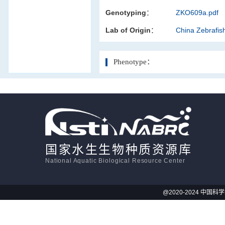
Genotyping：
ZKO609a.pdf
活体影像学
Lab of Origin：
China Zebrafi
显微注射
Phenotype：
国家水生生物种质资源库
National Aquatic Biological Resource Center
@2020-2024 中