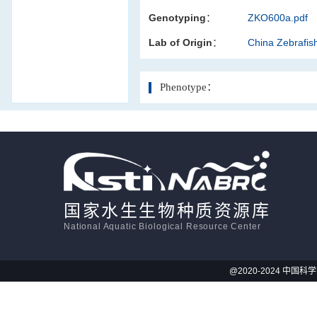
Genotyping：
ZKO600a.pdf
活体影像学
Lab of Origin：
China Zebrafi
显微注射
Phenotype：
国家水生生物种质资源库
National Aquatic Biological Resource Center
@2020-2024 中