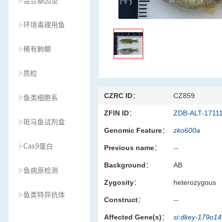
混合基因型
环境毒理用鱼
稀有鮈鲫
质粒
CZRC ID：
CZ859
鱼类细胞系
ZFIN ID：
ZDB-ALT-1711
斑马鱼试剂盒
Genomic Feature：
zko600a
Cas9蛋白
Previous name：
--
Background：
AB
鱼病原检测
Zygosity：
heterozygous
鱼类特异抗体
Construct：
--
Affected Gene(s)：
si:dkey-179o1
草履虫种源