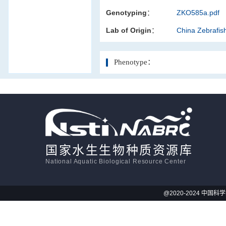
Genotyping：
ZKO585a.pdf
活体影像学
Lab of Origin：
China Zebrafi
显微注射
Phenotype：
国家水生生物种质资源库
National Aquatic Biological Resource Center
@2020-2024 中