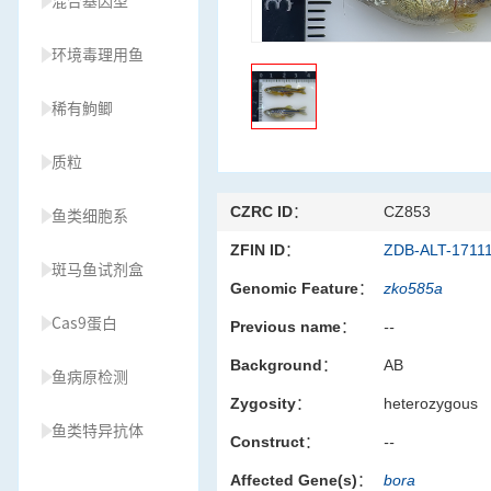
混合基因型
环境毒理用鱼
稀有鮈鲫
质粒
CZRC ID：
CZ853
鱼类细胞系
ZFIN ID：
ZDB-ALT-1711
斑马鱼试剂盒
Genomic Feature：
zko585a
Cas9蛋白
Previous name：
--
Background：
AB
鱼病原检测
Zygosity：
heterozygous
鱼类特异抗体
Construct：
--
Affected Gene(s)：
bora
草履虫种源