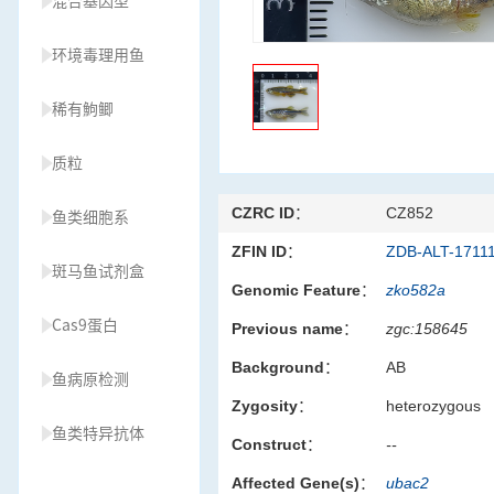
混合基因型
环境毒理用鱼
稀有鮈鲫
质粒
CZRC ID：
CZ852
鱼类细胞系
ZFIN ID：
ZDB-ALT-1711
斑马鱼试剂盒
Genomic Feature：
zko582a
Cas9蛋白
Previous name：
zgc:158645
Background：
AB
鱼病原检测
Zygosity：
heterozygous
鱼类特异抗体
Construct：
--
Affected Gene(s)：
ubac2
草履虫种源