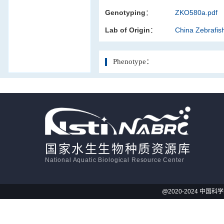
Genotyping：
ZKO580a.pdf
活体影像学
Lab of Origin：
China Zebrafi
显微注射
Phenotype：
国家水生生物种质资源库
National Aquatic Biological Resource Center
@2020-2024 中