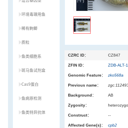
混合基因型
环境毒理用鱼
稀有鮈鲫
质粒
CZRC ID：
CZ847
鱼类细胞系
ZFIN ID：
ZDB-ALT-
斑马鱼试剂盒
Genomic Feature：
zko568a
Cas9蛋白
Previous name：
zgc:11249
Background：
AB
鱼病原检测
Zygosity：
heterozyg
鱼类特异抗体
Construct：
--
Affected Gene(s)：
cpb2
草履虫种源