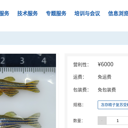
服务
技术服务
专题服务
培训与会议
信息浏
¥6000
营利性：
运费：
免运费
包装费：
免包装费
规格：
冻存精子复苏受
-
数量：