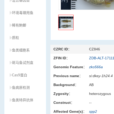
混合基因型
环境毒理用鱼
稀有鮈鲫
质粒
CZRC ID：
CZ846
鱼类细胞系
ZFIN ID：
ZDB-ALT-1711
斑马鱼试剂盒
Genomic Feature：
zko566a
Cas9蛋白
Previous name：
si:dkey-1h24.4
Background：
AB
鱼病原检测
Zygosity：
heterozygous
鱼类特异抗体
Construct：
--
Affected Gene(s)：
spp2
草履虫种源