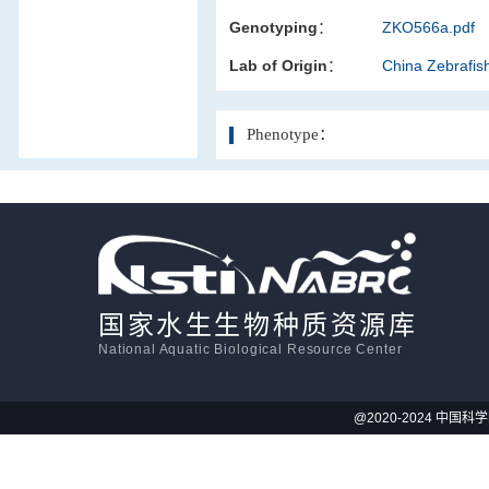
Genotyping：
ZKO566a.pdf
活体影像学
Lab of Origin：
China Zebrafi
显微注射
Phenotype：
国家水生生物种质资源库
National Aquatic Biological Resource Center
@2020-2024 中