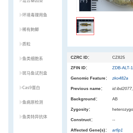
混合基因型
环境毒理用鱼
稀有鮈鲫
质粒
CZRC ID：
CZ825
鱼类细胞系
ZFIN ID：
ZDB-ALT-
斑马鱼试剂盒
Genomic Feature：
zko482a
Cas9蛋白
Previous name：
id:ibd2077
Background：
AB
鱼病原检测
Zygosity：
heterozyg
鱼类特异抗体
Construct：
--
Affected Gene(s)：
arfip1
草履虫种源