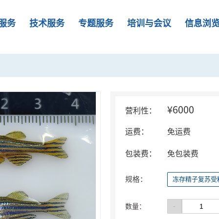
服务
技术服务
专题服务
培训与会议
信息浏
¥6000
营利性：
运费：
免运费
包装费：
免包装费
规格：
冻存精子复苏受
-
数量：