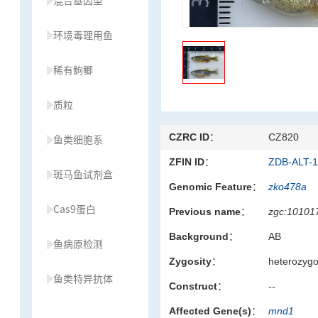
混合基因型
环境毒理用鱼
稀有鮈鲫
质粒
CZRC ID：
CZ820
鱼类细胞系
ZFIN ID：
ZDB-ALT-
斑马鱼试剂盒
Genomic Feature：
zko478a
Cas9蛋白
Previous name：
zgc:10101
Background：
AB
鱼病原检测
Zygosity：
heterozyg
鱼类特异抗体
Construct：
--
Affected Gene(s)：
mnd1
草履虫种源