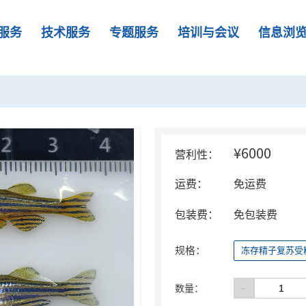
服务
技术服务
专题服务
培训与会议
信息浏
¥6000
营利性：
运费：
免运费
包装费：
免包装费
规格：
冻存精子复苏受
-
数量：