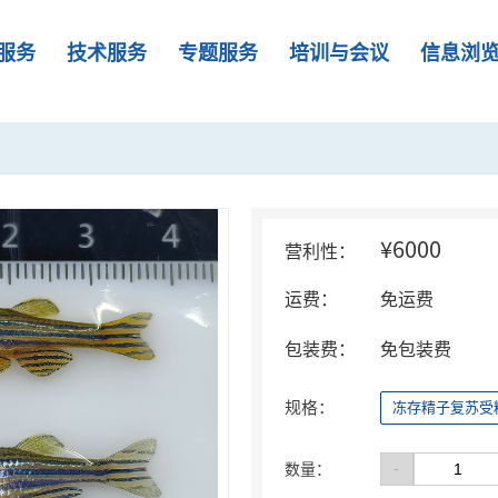
服务
技术服务
专题服务
培训与会议
信息浏
¥6000
营利性：
运费：
免运费
包装费：
免包装费
规格：
冻存精子复苏受
-
数量：