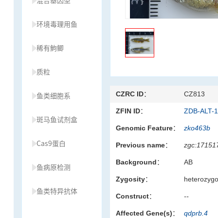
混合基因型
环境毒理用鱼
稀有鮈鲫
质粒
CZRC ID：
CZ813
鱼类细胞系
ZFIN ID：
ZDB-ALT-
斑马鱼试剂盒
Genomic Feature：
zko463b
Cas9蛋白
Previous name：
zgc:17151
Background：
AB
鱼病原检测
Zygosity：
heterozyg
鱼类特异抗体
Construct：
--
Affected Gene(s)：
qdprb.4
草履虫种源