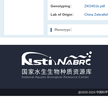
Genotyping：
ZKO451b.pdf
活体影像学
Lab of Origin：
China Zebrafi
显微注射
Phenotype：
国家水生生物种质资源库
National Aquatic Biological Resource Center
@2020-2024 中