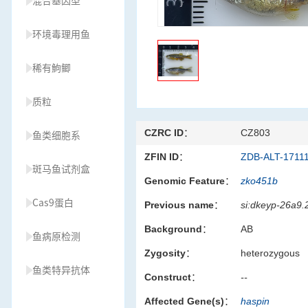
混合基因型
环境毒理用鱼
稀有鮈鲫
质粒
CZRC ID：
CZ803
鱼类细胞系
ZFIN ID：
ZDB-ALT-1711
斑马鱼试剂盒
Genomic Feature：
zko451b
Cas9蛋白
Previous name：
si:dkeyp-26a9.
Background：
AB
鱼病原检测
Zygosity：
heterozygous
鱼类特异抗体
Construct：
--
Affected Gene(s)：
haspin
草履虫种源