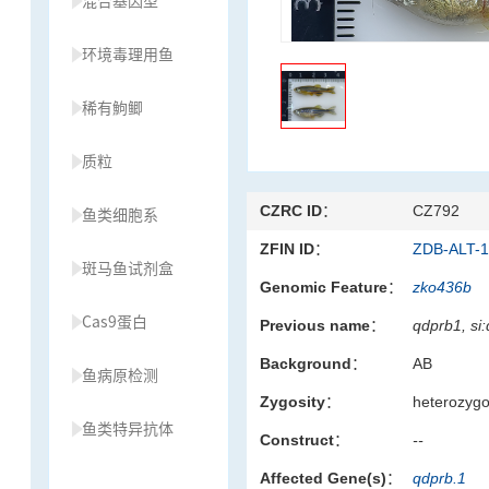
混合基因型
环境毒理用鱼
稀有鮈鲫
质粒
CZRC ID：
CZ792
鱼类细胞系
ZFIN ID：
ZDB-ALT-
斑马鱼试剂盒
Genomic Feature：
zko436b
Cas9蛋白
Previous name：
qdprb1, si
Background：
AB
鱼病原检测
Zygosity：
heterozyg
鱼类特异抗体
Construct：
--
Affected Gene(s)：
qdprb.1
草履虫种源