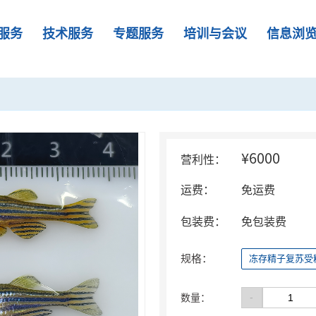
服务
技术服务
专题服务
培训与会议
信息浏
¥6000
营利性：
运费：
免运费
包装费：
免包装费
规格：
冻存精子复苏受
-
数量：