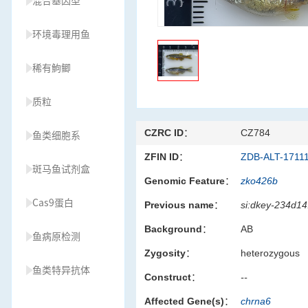
混合基因型
环境毒理用鱼
稀有鮈鲫
质粒
CZRC ID：
CZ784
鱼类细胞系
ZFIN ID：
ZDB-ALT-1711
斑马鱼试剂盒
Genomic Feature：
zko426b
Cas9蛋白
Previous name：
si:dkey-234d14
Background：
AB
鱼病原检测
Zygosity：
heterozygous
鱼类特异抗体
Construct：
--
Affected Gene(s)：
chrna6
草履虫种源