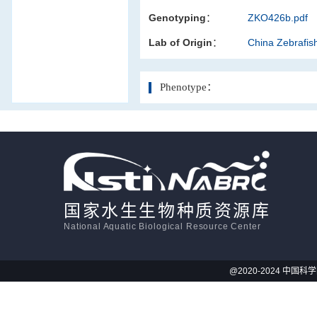
Genotyping：
ZKO426b.pdf
活体影像学
Lab of Origin：
China Zebrafi
显微注射
Phenotype：
国家水生生物种质资源库
National Aquatic Biological Resource Center
@2020-2024 中