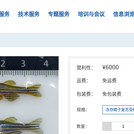
服务
技术服务
专题服务
培训与会议
信息浏
¥6000
营利性：
运费：
免运费
包装费：
免包装费
规格：
冻存精子复苏受
-
数量：