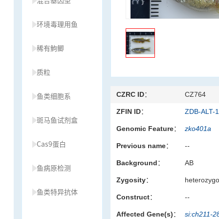
混合基因型
环境毒理用鱼
稀有鮈鲫
质粒
CZRC ID：
CZ764
鱼类细胞系
ZFIN ID：
ZDB-ALT-
斑马鱼试剂盒
Genomic Feature：
zko401a
Cas9蛋白
Previous name：
--
Background：
AB
鱼病原检测
Zygosity：
heterozyg
鱼类特异抗体
Construct：
--
Affected Gene(s)：
si:ch211-2
草履虫种源