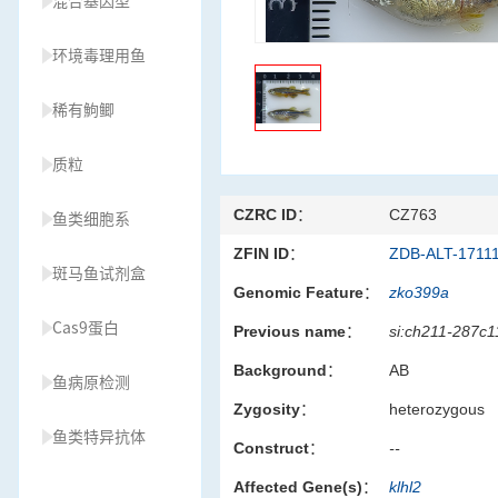
混合基因型
环境毒理用鱼
稀有鮈鲫
质粒
CZRC ID：
CZ763
鱼类细胞系
ZFIN ID：
ZDB-ALT-1711
斑马鱼试剂盒
Genomic Feature：
zko399a
Cas9蛋白
Previous name：
si:ch211-287c1
Background：
AB
鱼病原检测
Zygosity：
heterozygous
鱼类特异抗体
Construct：
--
Affected Gene(s)：
klhl2
草履虫种源