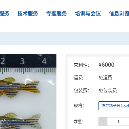
服务
技术服务
专题服务
培训与会议
信息浏
¥6000
营利性：
运费：
免运费
包装费：
免包装费
规格：
冻存精子复苏受
-
数量：