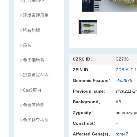
混合基因型
环境毒理用鱼
稀有鮈鲫
质粒
CZRC ID：
CZ736
鱼类细胞系
ZFIN ID：
ZDB-ALT-1
斑马鱼试剂盒
Genomic Feature：
zko367b
Cas9蛋白
Previous name：
si:ch211-2
Background：
AB
鱼病原检测
Zygosity：
heterozyg
鱼类特异抗体
Construct：
--
Affected Gene(s)：
rbm47
草履虫种源