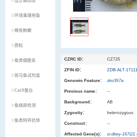
混合基因型
环境毒理用鱼
稀有鮈鲫
质粒
CZRC ID：
CZ725
鱼类细胞系
ZFIN ID：
ZDB-ALT-1711
斑马鱼试剂盒
Genomic Feature：
zko357a
Cas9蛋白
Previous name：
--
Background：
AB
鱼病原检测
Zygosity：
heterozygous
鱼类特异抗体
Construct：
--
Affected Gene(s)：
si:dkey-167i21
草履虫种源