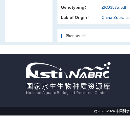
Genotyping：
ZKO357a.pdf
活体影像学
Lab of Origin：
China Zebrafi
显微注射
Phenotype：
国家水生生物种质资源库
National Aquatic Biological Resource Center
@2020-2024 中