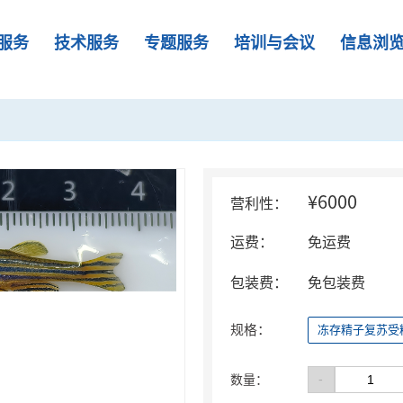
服务
技术服务
专题服务
培训与会议
信息浏
¥6000
营利性：
运费：
免运费
包装费：
免包装费
规格：
冻存精子复苏受
-
数量：