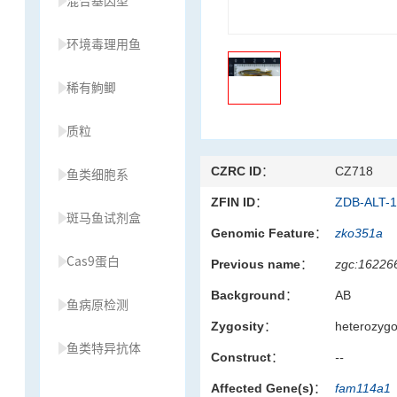
混合基因型
环境毒理用鱼
稀有鮈鲫
质粒
CZRC ID：
CZ718
鱼类细胞系
ZFIN ID：
ZDB-ALT-
斑马鱼试剂盒
Genomic Feature：
zko351a
Cas9蛋白
Previous name：
zgc:16226
Background：
AB
鱼病原检测
Zygosity：
heterozyg
鱼类特异抗体
Construct：
--
Affected Gene(s)：
fam114a1
草履虫种源