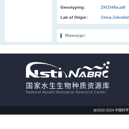
Genotyping：
ZKO348a.pdf
活体影像学
Lab of Origin：
China Zebrafi
显微注射
Phenotype：
国家水生生物种质资源库
National Aquatic Biological Resource Center
@2020-2024 中