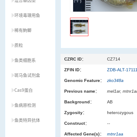
混合基因型
环境毒理用鱼
稀有鮈鲫
质粒
CZRC ID：
CZ714
鱼类细胞系
ZFIN ID：
ZDB-ALT-1711
斑马鱼试剂盒
Genomic Feature：
zko348a
Cas9蛋白
Previous name：
mel1ar, mtnr1a
Background：
AB
鱼病原检测
Zygosity：
heterozygous
鱼类特异抗体
Construct：
--
Affected Gene(s)：
mtnr1aa
草履虫种源