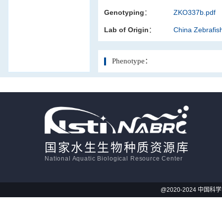
Genotyping：
ZKO337b.pdf
活体影像学
Lab of Origin：
China Zebrafi
显微注射
Phenotype：
国家水生生物种质资源库
National Aquatic Biological Resource Center
@2020-2024 中