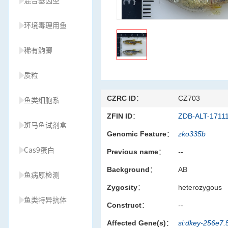
混合基因型
环境毒理用鱼
稀有鮈鲫
质粒
CZRC ID：
CZ703
鱼类细胞系
ZFIN ID：
ZDB-ALT-1711
斑马鱼试剂盒
Genomic Feature：
zko335b
Cas9蛋白
Previous name：
--
Background：
AB
鱼病原检测
Zygosity：
heterozygous
鱼类特异抗体
Construct：
--
Affected Gene(s)：
si:dkey-256e7.
草履虫种源