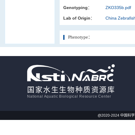
Genotyping：
ZKO335b.pdf
活体影像学
Lab of Origin：
China Zebrafi
显微注射
Phenotype：
国家水生生物种质资源库
National Aquatic Biological Resource Center
@2020-2024 中