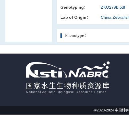
Genotyping：
ZKO279b.pdf
活体影像学
Lab of Origin：
China Zebrafi
显微注射
Phenotype：
国家水生生物种质资源库
National Aquatic Biological Resource Center
@2020-2024 中