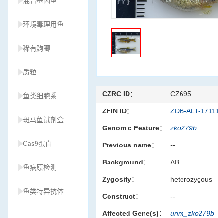
混合基因型
环境毒理用鱼
稀有鮈鲫
质粒
CZRC ID：
CZ695
鱼类细胞系
ZFIN ID：
ZDB-ALT-1711
斑马鱼试剂盒
Genomic Feature：
zko279b
Cas9蛋白
Previous name：
--
Background：
AB
鱼病原检测
Zygosity：
heterozygous
鱼类特异抗体
Construct：
--
Affected Gene(s)：
unm_zko279b
草履虫种源