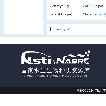
Genotyping：
ZKO263b.pdf
活体影像学
Lab of Origin：
China Zebrafi
显微注射
Phenotype：
国家水生生物种质资源库
National Aquatic Biological Resource Center
@2020-2024 中