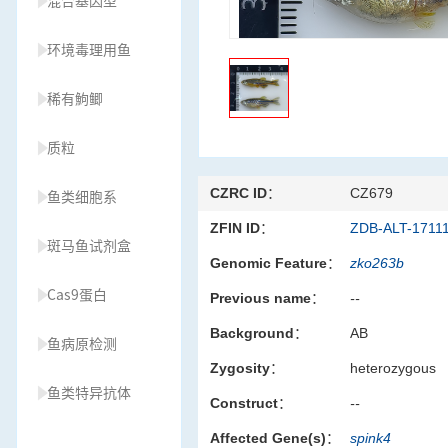
混合基因型
环境毒理用鱼
稀有鮈鲫
质粒
CZRC ID：
CZ679
鱼类细胞系
ZFIN ID：
ZDB-ALT-1711
斑马鱼试剂盒
Genomic Feature：
zko263b
Cas9蛋白
Previous name：
--
Background：
AB
鱼病原检测
Zygosity：
heterozygous
鱼类特异抗体
Construct：
--
Affected Gene(s)：
spink4
草履虫种源