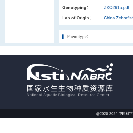
Genotyping：
ZKO261a.pdf
活体影像学
Lab of Origin：
China Zebrafi
显微注射
Phenotype：
国家水生生物种质资源库
National Aquatic Biological Resource Center
@2020-2024 中