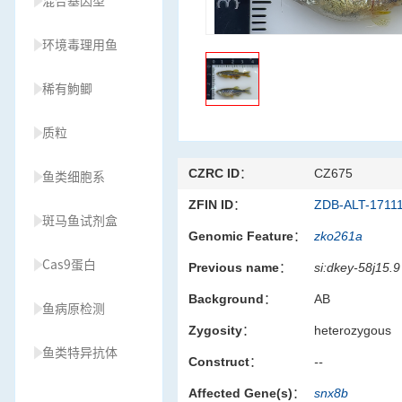
混合基因型
环境毒理用鱼
稀有鮈鲫
质粒
CZRC ID：
CZ675
鱼类细胞系
ZFIN ID：
ZDB-ALT-1711
斑马鱼试剂盒
Genomic Feature：
zko261a
Cas9蛋白
Previous name：
si:dkey-58j15.9
Background：
AB
鱼病原检测
Zygosity：
heterozygous
鱼类特异抗体
Construct：
--
Affected Gene(s)：
snx8b
草履虫种源