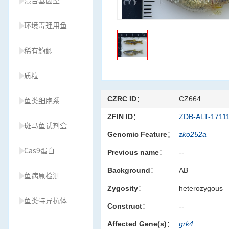
混合基因型
环境毒理用鱼
稀有鮈鲫
质粒
CZRC ID：
CZ664
鱼类细胞系
ZFIN ID：
ZDB-ALT-1711
斑马鱼试剂盒
Genomic Feature：
zko252a
Cas9蛋白
Previous name：
--
Background：
AB
鱼病原检测
Zygosity：
heterozygous
鱼类特异抗体
Construct：
--
Affected Gene(s)：
grk4
草履虫种源