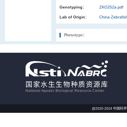
Genotyping：
ZKO252a.pdf
活体影像学
Lab of Origin：
China Zebrafi
显微注射
Phenotype：
国家水生生物种质资源库
National Aquatic Biological Resource Center
@2020-2024 中