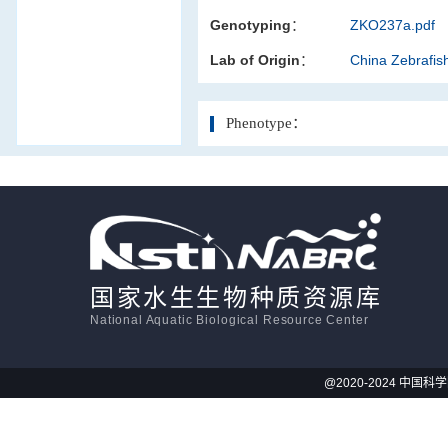
Genotyping：
ZKO237a.pdf
活体影像学
Lab of Origin：
China Zebrafi
显微注射
Phenotype：
国家水生生物种质资源库
National Aquatic Biological Resource Center
@2020-2024 中