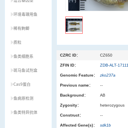
混合基因型
环境毒理用鱼
稀有鮈鲫
质粒
CZRC ID：
CZ650
鱼类细胞系
ZFIN ID：
ZDB-ALT-1711
斑马鱼试剂盒
Genomic Feature：
zko237a
Cas9蛋白
Previous name：
--
Background：
AB
鱼病原检测
Zygosity：
heterozygous
鱼类特异抗体
Construct：
--
Affected Gene(s)：
sdk1b
草履虫种源