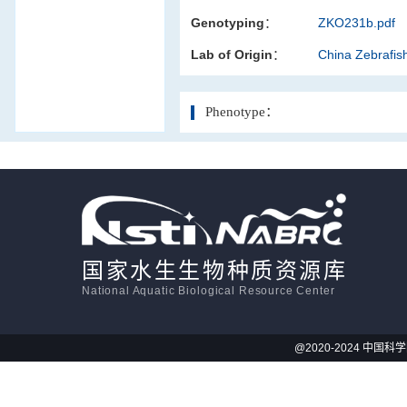
Genotyping：
ZKO231b.pdf
活体影像学
Lab of Origin：
China Zebrafi
显微注射
Phenotype：
国家水生生物种质资源库
National Aquatic Biological Resource Center
@2020-2024 中