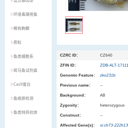
混合基因型
环境毒理用鱼
稀有鮈鲫
质粒
CZRC ID：
CZ640
鱼类细胞系
ZFIN ID：
ZDB-ALT-1711
斑马鱼试剂盒
Genomic Feature：
zko231b
Cas9蛋白
Previous name：
--
Background：
AB
鱼病原检测
Zygosity：
heterozygous
鱼类特异抗体
Construct：
--
Affected Gene(s)：
si:ch73-222h1
草履虫种源