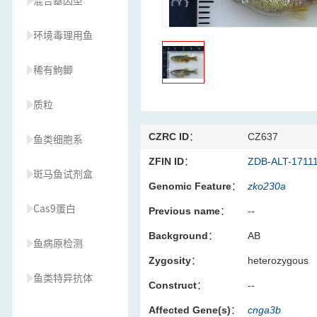
混合基因型
环境毒理用鱼
稀有鮈鲫
质粒
CZRC ID：
CZ637
鱼类细胞系
ZFIN ID：
ZDB-ALT-1711
斑马鱼试剂盒
Genomic Feature：
zko230a
Cas9蛋白
Previous name：
--
Background：
AB
鱼病原检测
Zygosity：
heterozygous
鱼类特异抗体
Construct：
--
Affected Gene(s)：
cnga3b
草履虫种源