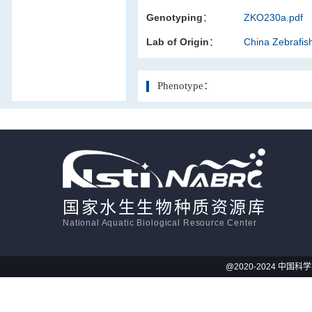
Genotyping：
ZKO230a.pdf
活体影像学
Lab of Origin：
China Zebrafi
显微注射
Phenotype：
国家水生生物种质资源库
National Aquatic Biological Resource Center
@2020-2024 中