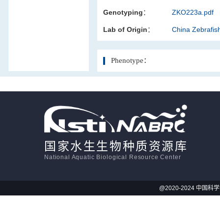
Genotyping：
ZKO223a.pdf
活体影像学
Lab of Origin：
China Zebrafi
显微注射
Phenotype：
国家水生生物种质资源库
National Aquatic Biological Resource Center
@2020-2024 中