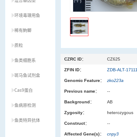
混合基因型
环境毒理用鱼
稀有鮈鲫
质粒
CZRC ID：
CZ625
鱼类细胞系
ZFIN ID：
ZDB-ALT-1711
斑马鱼试剂盒
Genomic Feature：
zko223a
Cas9蛋白
Previous name：
--
Background：
AB
鱼病原检测
Zygosity：
heterozygous
鱼类特异抗体
Construct：
--
Affected Gene(s)：
cnpy3
草履虫种源