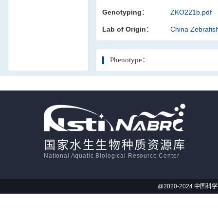
Genotyping：
ZKO221b.pdf
活体影像学
Lab of Origin：
China Zebrafi
显微注射
Phenotype：
国家水生生物种质资源库
National Aquatic Biological Resource Center
@2020-2024 中