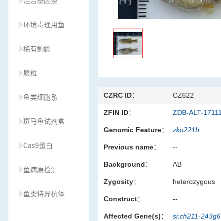
混合基因型
环境毒理用鱼
稀有鮈鲫
质粒
CZRC ID：
CZ622
鱼类细胞系
ZFIN ID：
ZDB-ALT-1711
斑马鱼试剂盒
Genomic Feature：
zko221b
Cas9蛋白
Previous name：
--
Background：
AB
鱼病原检测
Zygosity：
heterozygous
鱼类特异抗体
Construct：
--
Affected Gene(s)：
si:ch211-243g
草履虫种源